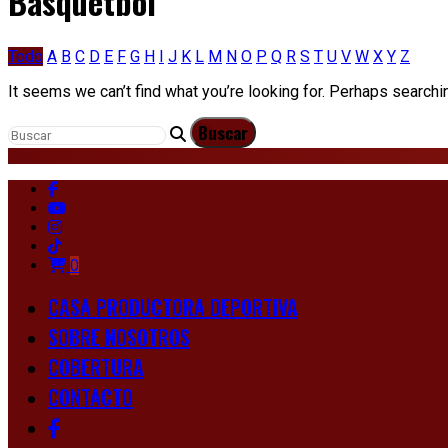
Básquetbol
Todo
A
B
C
D
E
F
G
H
I
J
K
L
M
N
O
P
Q
R
S
T
U
V
W
X
Y
Z
It seems we can’t find what you’re looking for. Perhaps searchi
0
CASA PRODUCTORA DEPORTIVA
SOBRE NOSOTROS
COBERTURA
CONTACTO