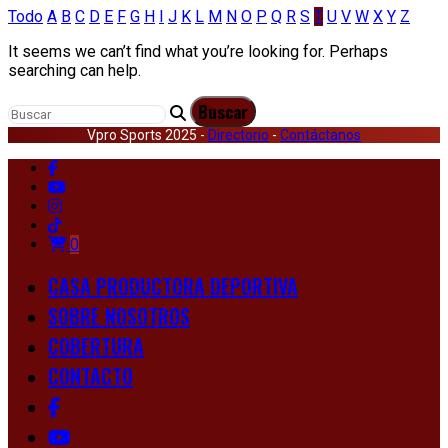
Todo
A
B
C
D
E
F
G
H
I
J
K
L
M
N
O
P
Q
R
S
T
U
V
W
X
Y
Z
It seems we can’t find what you’re looking for. Perhaps
searching can help.
Vpro Sports 2025 -
Directorio
-
Contáctanos
0
CASA PRODUCTORA DEPORTIVA
SOBRE NOSOTROS
COBERTURA
CONTACTO