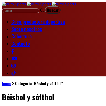
Casa productora deportiva
Sobre nosotros
Cobertura
Contacto
Inicio
Categoría "Béisbol y sóftbol"
Béisbol y sóftbol