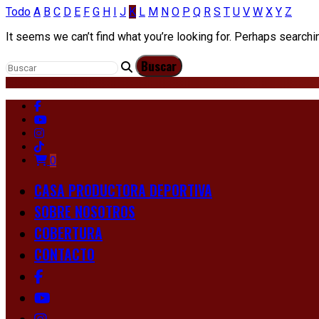
Todo
A
B
C
D
E
F
G
H
I
J
K
L
M
N
O
P
Q
R
S
T
U
V
W
X
Y
Z
It seems we can’t find what you’re looking for. Perhaps searchi
0
CASA PRODUCTORA DEPORTIVA
SOBRE NOSOTROS
COBERTURA
CONTACTO