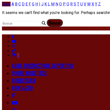
Todo
A
B
C
D
E
F
G
H
I
J
K
L
M
N
O
P
Q
R
S
T
U
V
W
X
Y
Z
It seems we can’t find what you’re looking for. Perhaps searchi
0
CASA PRODUCTORA DEPORTIVA
SOBRE NOSOTROS
COBERTURA
CONTACTO