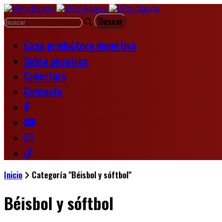
Casa productora deportiva
Sobre nosotros
Cobertura
Contacto
Inicio
Categoría "Béisbol y sóftbol"
Béisbol y sóftbol