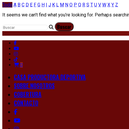
Todo
A
B
C
D
E
F
G
H
I
J
K
L
M
N
O
P
Q
R
S
T
U
V
W
X
Y
Z
It seems we can’t find what you’re looking for. Perhaps searchi
0
CASA PRODUCTORA DEPORTIVA
SOBRE NOSOTROS
COBERTURA
CONTACTO