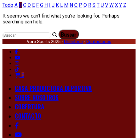
Todo
A
B
C
D
E
F
G
H
I
J
K
L
M
N
O
P
Q
R
S
T
U
V
W
X
Y
Z
It seems we can’t find what you’re looking for. Perhaps
searching can help.
Vpro Sports 2025 -
Directorio
-
Contáctanos
0
CASA PRODUCTORA DEPORTIVA
SOBRE NOSOTROS
COBERTURA
CONTACTO