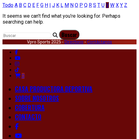
Todo
A
B
C
D
E
F
G
H
I
J
K
L
M
N
O
P
Q
R
S
T
U
V
W
X
Y
Z
It seems we can’t find what you’re looking for. Perhaps
searching can help.
Vpro Sports 2025 -
Directorio
-
Contáctanos
0
CASA PRODUCTORA DEPORTIVA
SOBRE NOSOTROS
COBERTURA
CONTACTO