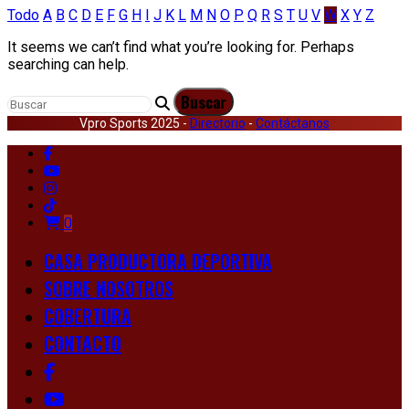
Todo
A
B
C
D
E
F
G
H
I
J
K
L
M
N
O
P
Q
R
S
T
U
V
W
X
Y
Z
It seems we can’t find what you’re looking for. Perhaps
searching can help.
Vpro Sports 2025 -
Directorio
-
Contáctanos
0
CASA PRODUCTORA DEPORTIVA
SOBRE NOSOTROS
COBERTURA
CONTACTO