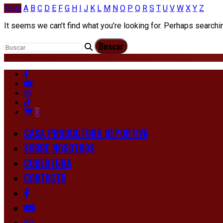
Todo
A
B
C
D
E
F
G
H
I
J
K
L
M
N
O
P
Q
R
S
T
U
V
W
X
Y
Z
It seems we can’t find what you’re looking for. Perhaps searchi
0
CASA PRODUCTORA DEPORTIVA
SOBRE NOSOTROS
COBERTURA
CONTACTO