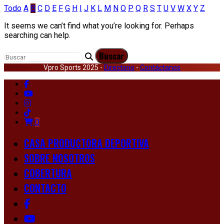
Todo
A
B
C
D
E
F
G
H
I
J
K
L
M
N
O
P
Q
R
S
T
U
V
W
X
Y
Z
It seems we can’t find what you’re looking for. Perhaps
searching can help.
Vpro Sports 2025 -
Directorio
-
Contáctanos
0
CASA PRODUCTORA DEPORTIVA
SOBRE NOSOTROS
COBERTURA
CONTACTO