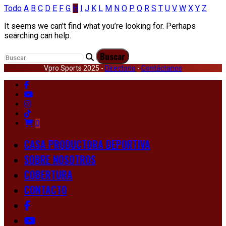
Todo
A
B
C
D
E
F
G
H
I
J
K
L
M
N
O
P
Q
R
S
T
U
V
W
X
Y
Z
It seems we can’t find what you’re looking for. Perhaps
searching can help.
Vpro Sports 2025 -
Directorio
-
Contáctanos
0
CASA PRODUCTORA DEPORTIVA
SOBRE NOSOTROS
COBERTURA
CONTACTO