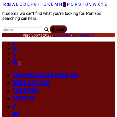
Todo
A
B
C
D
E
F
G
H
I
J
K
L
M
N
O
P
Q
R
S
T
U
V
W
X
Y
Z
It seems we can’t find what you’re looking for. Perhaps
searching can help.
Vpro Sports 2025 -
Directorio
-
Contáctanos
0
CASA PRODUCTORA DEPORTIVA
SOBRE NOSOTROS
COBERTURA
CONTACTO