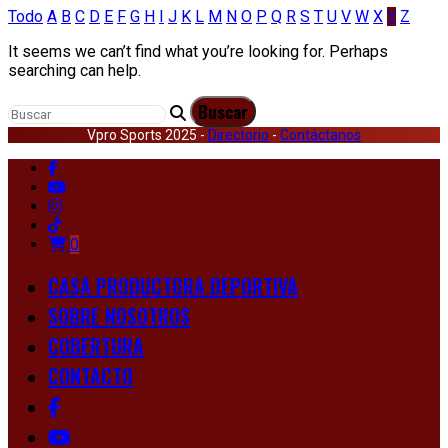
Todo
A
B
C
D
E
F
G
H
I
J
K
L
M
N
O
P
Q
R
S
T
U
V
W
X
Y
Z
It seems we can’t find what you’re looking for. Perhaps
searching can help.
Vpro Sports 2025 -
Directorio
-
Contáctanos
0
CASA PRODUCTORA DEPORTIVA
SOBRE NOSOTROS
COBERTURA
CONTACTO