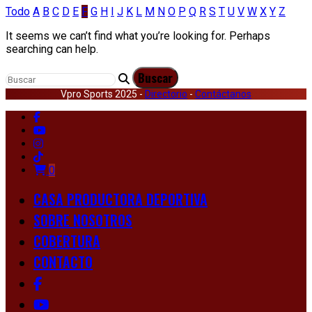
Todo
A
B
C
D
E
F
G
H
I
J
K
L
M
N
O
P
Q
R
S
T
U
V
W
X
Y
Z
It seems we can’t find what you’re looking for. Perhaps
searching can help.
Vpro Sports 2025 -
Directorio
-
Contáctanos
0
CASA PRODUCTORA DEPORTIVA
SOBRE NOSOTROS
COBERTURA
CONTACTO