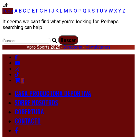
Todo
A
B
C
D
E
F
G
H
I
J
K
L
M
N
O
P
Q
R
S
T
U
V
W
X
Y
Z
It seems we can’t find what you’re looking for. Perhaps
searching can help.
Vpro Sports 2025 -
Directorio
-
Contáctanos
0
CASA PRODUCTORA DEPORTIVA
SOBRE NOSOTROS
COBERTURA
CONTACTO