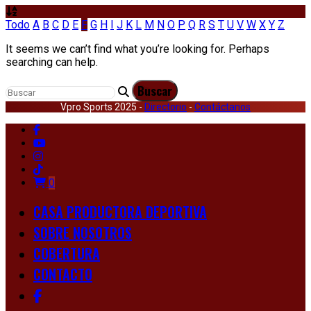
Todo
A
B
C
D
E
F
G
H
I
J
K
L
M
N
O
P
Q
R
S
T
U
V
W
X
Y
Z
It seems we can’t find what you’re looking for. Perhaps
searching can help.
Vpro Sports 2025 -
Directorio
-
Contáctanos
0
CASA PRODUCTORA DEPORTIVA
SOBRE NOSOTROS
COBERTURA
CONTACTO