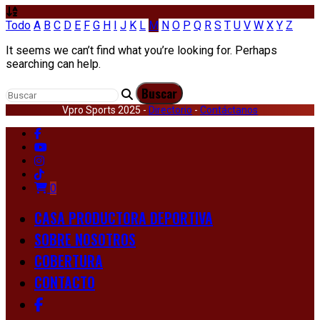
Todo
A
B
C
D
E
F
G
H
I
J
K
L
M
N
O
P
Q
R
S
T
U
V
W
X
Y
Z
It seems we can’t find what you’re looking for. Perhaps
searching can help.
Vpro Sports 2025 -
Directorio
-
Contáctanos
0
CASA PRODUCTORA DEPORTIVA
SOBRE NOSOTROS
COBERTURA
CONTACTO