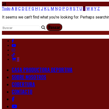
Todo
A
B
C
D
E
F
G
H
I
J
K
L
M
N
O
P
Q
R
S
T
U
V
W
X
Y
Z
It seems we can’t find what you’re looking for. Perhaps searchi
0
CASA PRODUCTORA DEPORTIVA
SOBRE NOSOTROS
COBERTURA
CONTACTO